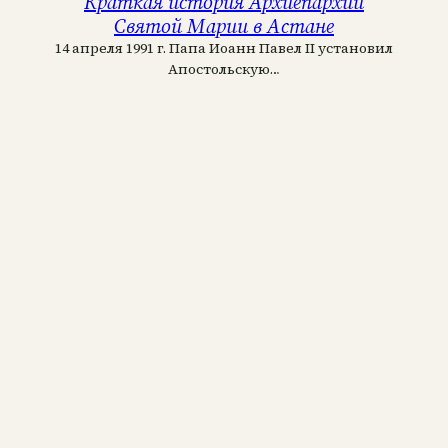
Краткая история Архиепархии
Святой Марии в Астане
14 апреля 1991 г. Папа Иоанн Павел II установил
Апостольскую…
Читать полностью
19 декабря, 2023
Узнайте, где находится ближайший
католический храм
Список приходов